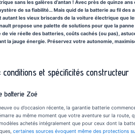
ectrique sans les galères d’antan ! Avec près de quinze ans 
mystère de sa fiabilité… Mais quid de la batterie au fil de
 autant les vieux briscards de la voiture électrique que le
 Renault propose une palette de solutions pour que la pann
 vie réelle des batteries, coûts cachés (ou pas), astuces
nt la jauge énergie. Préservez votre autonomie, maximisez 
 conditions et spécificités constructeur
e batterie Zoé
t neuve ou d’occasion récente, la garantie batterie comme
démarre au même moment que votre aventure sur la route, qu
s modèles achetés intégralement que pour ceux dont la batte
iques,
certaines sources évoquent même des protections s