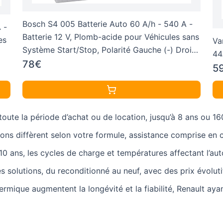
Bosch S4 005 Batterie Auto 60 A/h - 540 A -
 -
Batterie 12 V, Plomb-acide pour Véhicules sans
es
Va
Système Start/Stop, Polarité Gauche (-) Droite
44
(+), 242 x 175 x 190 mm
78€
5
oute la période d’achat ou de location, jusqu’à 8 ans ou 16
ions diffèrent selon votre formule, assistance comprise en c
10 ans, les cycles de charge et températures affectant l’au
es solutions, du reconditionné au neuf, avec des prix évoluti
rmique augmentent la longévité et la fiabilité, Renault aya