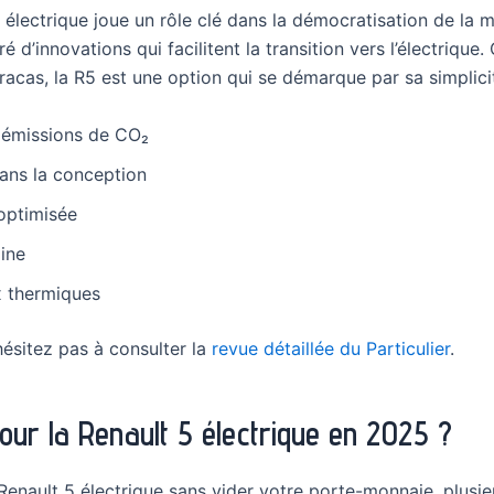
 électrique joue un rôle clé dans la démocratisation de la m
’innovations qui facilitent la transition vers l’électrique. Q
acas, la R5 est une option qui se démarque par sa simplicit
s émissions de CO₂
dans la conception
 optimisée
aine
x thermiques
hésitez pas à consulter la
revue détaillée du Particulier
.
our la Renault 5 électrique en 2025 ?
ault 5 électrique sans vider votre porte-monnaie, plusieur