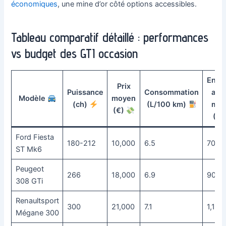
économiques
, une mine d’or côté options accessibles.
Tableau comparatif détaillé : performances
vs budget des GTI occasion
Entre
Prix
Puissance
Consommation
ann
Modèle
moyen
(ch)
(L/100 km)
mo
(€)
(€
Ford Fiesta
180-212
10,000
6.5
700
ST Mk6
Peugeot
266
18,000
6.9
900
308 GTi
Renaultsport
300
21,000
7.1
1,100
Mégane 300