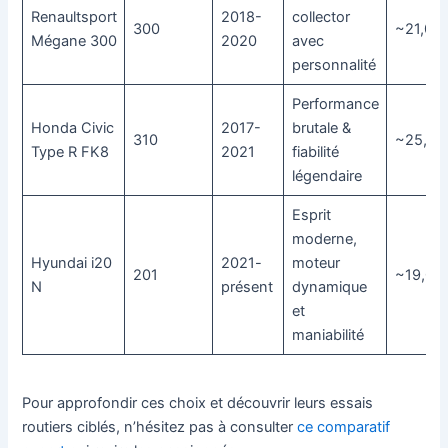
Renaultsport
2018-
collector
300
~21,00
Mégane 300
2020
avec
personnalité
Performance
Honda Civic
2017-
brutale &
310
~25,00
Type R FK8
2021
fiabilité
légendaire
Esprit
moderne,
Hyundai i20
2021-
moteur
201
~19,00
N
présent
dynamique
et
maniabilité
Pour approfondir ces choix et découvrir leurs essais
routiers ciblés, n’hésitez pas à consulter
ce comparatif