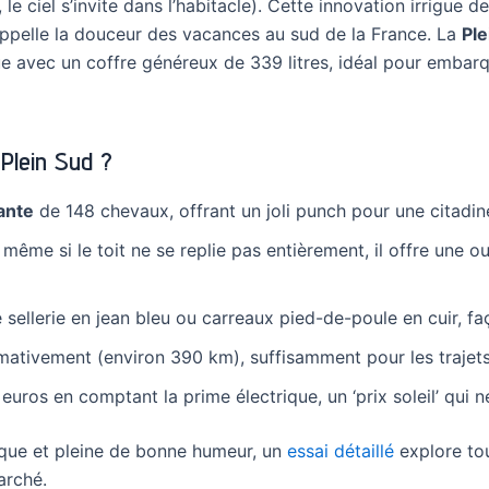
le ciel s’invite dans l’habitacle). Cette innovation irrigue d
rappelle la douceur des vacances au sud de la France. La
Ple
e avec un coffre généreux de 339 litres, idéal pour embar
 Plein Sud ?
ante
de 148 chevaux, offrant un joli punch pour une citadin
, même si le toit ne se replie pas entièrement, il offre une o
sellerie en jean bleu ou carreaux pied-de-poule en cuir, f
ativement (environ 390 km), suffisamment pour les trajets
 euros en comptant la prime électrique, un ‘prix soleil’ qui 
rique et pleine de bonne humeur, un
essai détaillé
explore tou
arché.