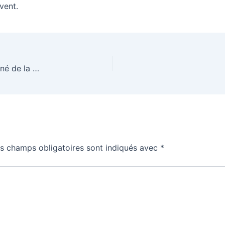
vent.
La technologie du moteur synchrone à rotor bobiné de la Zoé.
s champs obligatoires sont indiqués avec
*