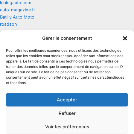
leblogauto.com
auto-magazine.fr
Batilly Auto Moto
roadson
Gérer le consentement
Contact
Pour offrir les meilleures expériences, nous utilisons des technologies
Mentions légales
telles que les cookies pour stocker et/ou accéder aux informations des
appareils. Le fait de consentir à ces technologies nous permettra de
traiter des données telles que le comportement de navigation ou les ID
Conditions générales d'utilisation
uniques sur ce site. Le fait de ne pas consentir ou de retirer son
consentement peut avoir un effet négatif sur certaines caractéristiques
Conditions générales de vente
et fonctions.
Politique de cookies
Accepter
Politique de confidentialité
Refuser
Voir les préférences
Copyright © 2026 Renault zoe | Powered by
Thème WordPress