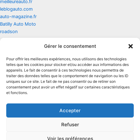
meilleureauto.fr
leblogauto.com
auto-magazine.fr
Batilly Auto Moto
roadson
Gérer le consentement
Contact
Pour offrir les meilleures expériences, nous utilisons des technologies
Mentions légales
telles que les cookies pour stocker et/ou accéder aux informations des
appareils. Le fait de consentir à ces technologies nous permettra de
traiter des données telles que le comportement de navigation ou les ID
Conditions générales d'utilisation
uniques sur ce site. Le fait de ne pas consentir ou de retirer son
consentement peut avoir un effet négatif sur certaines caractéristiques
Conditions générales de vente
et fonctions.
Politique de cookies
Accepter
Politique de confidentialité
Refuser
Voir les préférences
Copyright © 2026 Renault zoe | Powered by
Thème WordPress