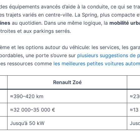
des équipements avancés d’aide à la conduite, ce qui se tra
es trajets variés en centre-ville. La Spring, plus compacte et
dines
au quotidien. Dans une même logique, la
mobilité urb
roites et aux parkings serrés.
stème et les options autour du véhicule: les services, les gar
bordables, une porte s’ouvre sur
plusieurs suggestions de p
t des ressources comme
les meilleures petites voitures auto
Renault Zoé
≈390–420 km
≈23
≈32 000–35 000 €
≈13
Jusqu’à 50 kW
Jus