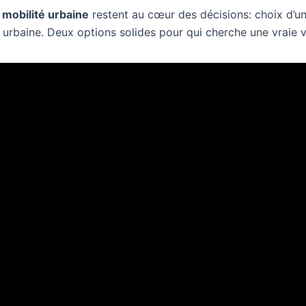
t
mobilité urbaine
restent au cœur des décisions: choix d’un
 urbaine. Deux options solides pour qui cherche une vraie vi