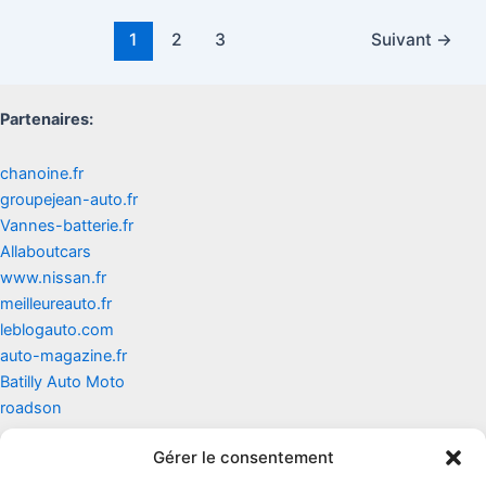
Pagination
1
2
3
Suivant
→
d’article
Partenaires:
chanoine.fr
groupejean-auto.fr
Vannes-batterie.fr
Allaboutcars
www.nissan.fr
meilleureauto.fr
leblogauto.com
auto-magazine.fr
Batilly Auto Moto
roadson
Gérer le consentement
Contact