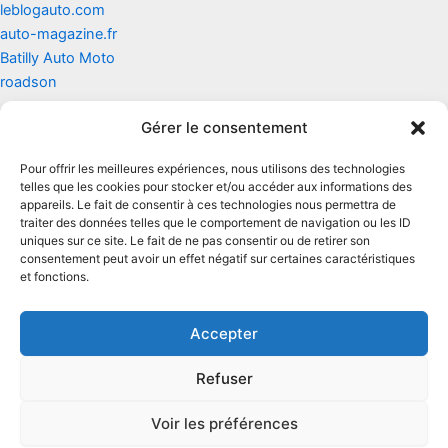
leblogauto.com
auto-magazine.fr
Batilly Auto Moto
roadson
Gérer le consentement
Contact
Pour offrir les meilleures expériences, nous utilisons des technologies
Mentions légales
telles que les cookies pour stocker et/ou accéder aux informations des
appareils. Le fait de consentir à ces technologies nous permettra de
traiter des données telles que le comportement de navigation ou les ID
Conditions générales d'utilisation
uniques sur ce site. Le fait de ne pas consentir ou de retirer son
consentement peut avoir un effet négatif sur certaines caractéristiques
Conditions générales de vente
et fonctions.
Politique de cookies
Accepter
Politique de confidentialité
Refuser
Voir les préférences
Copyright © 2026 Renault zoe | Powered by
Thème WordPress