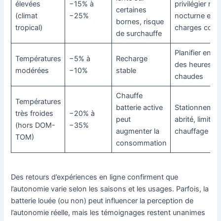
élevées
−15% à
privilégier re
certaines
(climat
−25%
nocturne et
bornes, risque
tropical)
charges cour
de surchauffe
Planifier en d
Températures
−5% à
Recharge
des heures le
modérées
−10%
stable
chaudes
Chauffe
Températures
batterie active
Stationnemen
très froides
−20% à
peut
abrité, limiter
(hors DOM-
−35%
augmenter la
chauffage en v
TOM)
consommation
Des retours d’expériences en ligne confirment que
l’autonomie varie selon les saisons et les usages. Parfois, la
batterie louée (ou non) peut influencer la perception de
l’autonomie réelle, mais les témoignages restent unanimes