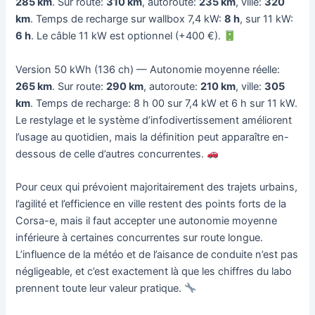
285 km
. Sur route:
310 km
, autoroute:
235 km
, ville:
320
km
. Temps de recharge sur wallbox 7,4 kW:
8 h
, sur 11 kW:
6 h
. Le câble 11 kW est optionnel (+400 €).
Version 50 kWh (136 ch) — Autonomie moyenne réelle:
265 km
. Sur route:
290 km
, autoroute:
210 km
, ville:
305
km
. Temps de recharge: 8 h 00 sur 7,4 kW et 6 h sur 11 kW.
Le restylage et le système d’infodivertissement améliorent
l’usage au quotidien, mais la définition peut apparaître en-
dessous de celle d’autres concurrentes.
Pour ceux qui prévoient majoritairement des trajets urbains,
l’agilité et l’efficience en ville restent des points forts de la
Corsa-e, mais il faut accepter une autonomie moyenne
inférieure à certaines concurrentes sur route longue.
L’influence de la météo et de l’aisance de conduite n’est pas
négligeable, et c’est exactement là que les chiffres du labo
prennent toute leur valeur pratique.