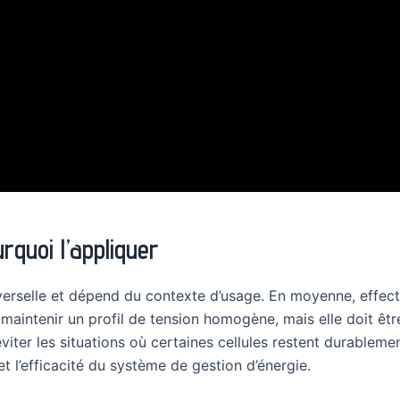
quoi l’appliquer
iverselle et dépend du contexte d’usage. En moyenne, effe
t à maintenir un profil de tension homogène, mais elle doit ê
’éviter les situations où certaines cellules restent durable
t l’efficacité du système de gestion d’énergie.