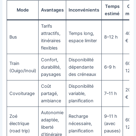
Temps
Coû
Mode
Avantages
Inconvénients
estimé
moy
Tarifs
attractifs,
Temps long,
40–7
Bus
8–12 h
itinéraires
espace limiter
€
flexibles
Confort,
Disponibilité
Train
60–
durabilité,
dépendante
6–9 h
(Ouigo/Inouï)
120 
paysages
des créneaux
Coût
Disponibilité
20–6
Covoiturage
partagé,
variable,
7–11 h
€
ambiance
planification
Autonomie
Zoé
Recharge
9–11 h
adaptée,
60–
électrique
nécessaire,
(avec
liberté
120 
(road trip)
planification
pauses)
d’itinéraire