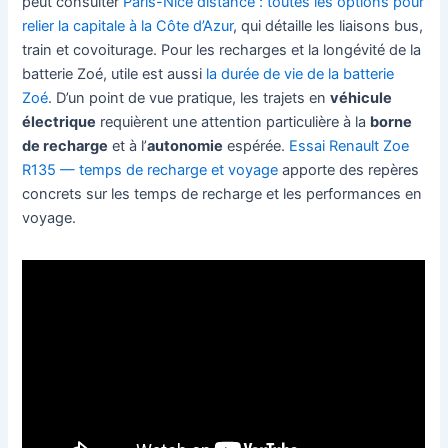
peut consulter
Paris-Nice distance : toutes les options pour
relier la capitale à la Côte d’Azur
, qui détaille les liaisons bus,
train et covoiturage. Pour les recharges et la longévité de la
batterie Zoé, utile est aussi
la durée de vie de la batterie
Zoé
. D’un point de vue pratique, les trajets en
véhicule
électrique
requièrent une attention particulière à la
borne
de recharge
et à l’
autonomie
espérée.
Essai Renault Zoe
R135 — temps de recharge et voyage
apporte des repères
concrets sur les temps de recharge et les performances en
voyage.