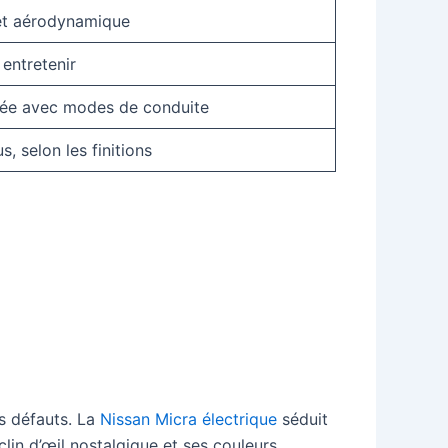
et aérodynamique
 entretenir
isée avec modes de conduite
 selon les finitions
es défauts. La
Nissan Micra électrique
séduit
lin d’œil nostalgique et ses couleurs